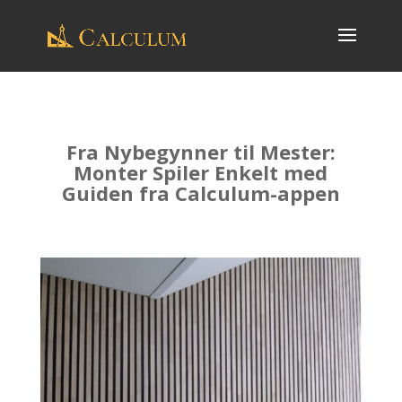
Fra Nybegynner til Mester:
Monter Spiler Enkelt med
Guiden fra Calculum-appen